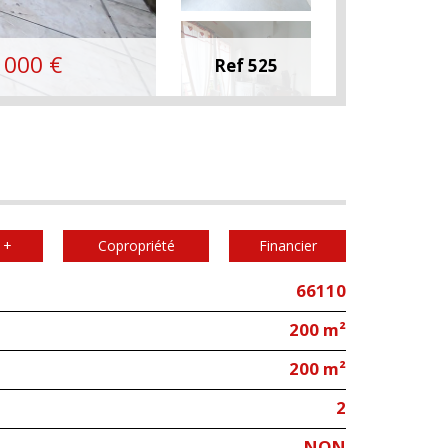
 000
€
Ref 525
 +
Copropriété
Financier
66110
200 m²
200 m²
2
NON