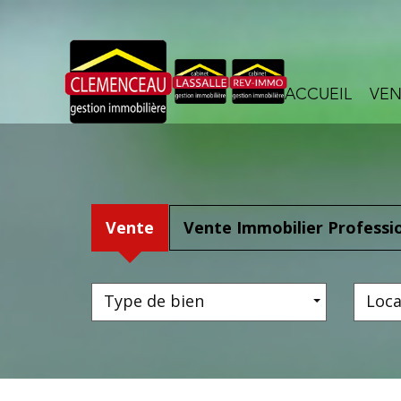
ACCUEIL
VE
Vente
Vente Immobilier Professi
Type de bien
Loca