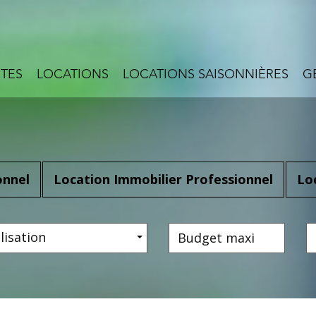
NTES
LOCATIONS
LOCATIONS SAISONNIÈRES
onnel
Location Immobilier Professionnel
Lo
lisation