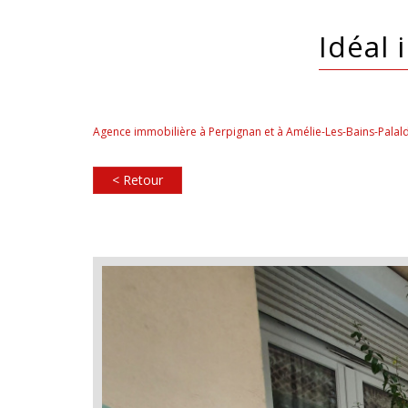
idéal
Agence immobilière à Perpignan et à Amélie-Les-Bains-Palal
< Retour