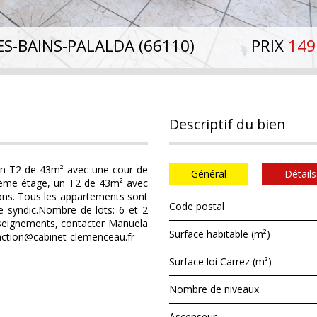
ES-BAINS-PALALDA (66110)
PRIX
149
descriptif du bien
un T2 de 43m² avec une cour de
Général
Détails
ème étage, un T2 de 43m² avec
ons. Tous les appartements sont
Code postal
de syndic.Nombre de lots: 6 et 2
enseignements, contacter Manuela
Surface habitable (m²)
ction@cabinet-clemenceau.fr
Surface loi Carrez (m²)
Nombre de niveaux
Ascenseur