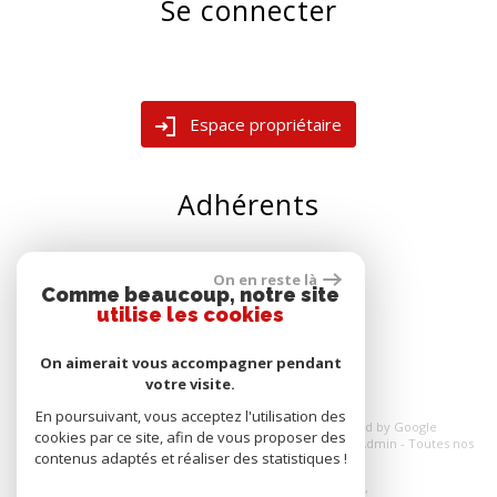
Se connecter
Espace propriétaire
Adhérents
On en reste là
Comme beaucoup, notre site
utilise les cookies
On aimerait vous accompagner pendant
votre visite.
En poursuivant, vous acceptez l'utilisation des
© 2026 | Tous droits réservés | Traduction powered by Google
cookies par ce site, afin de vous proposer des
Plan du site
-
Mentions légales
-
Nos honoraires
-
Liens
-
Admin
-
Toutes nos
contenus adaptés et réaliser des statistiques !
annonces
-
Politique RGPD
Site internet compatible multi-supports,