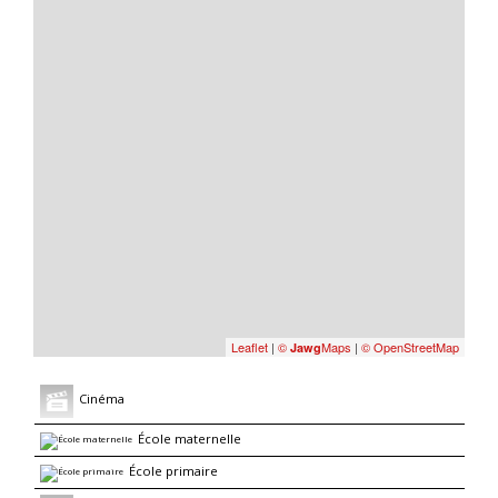
Leaflet
|
©
Maps
|
© OpenStreetMap
Jawg
Cinéma
École maternelle
École primaire