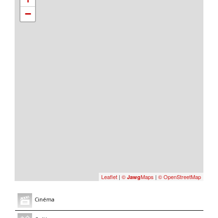
−
Leaflet
|
©
Maps
|
© OpenStreetMap
Jawg
Cinéma