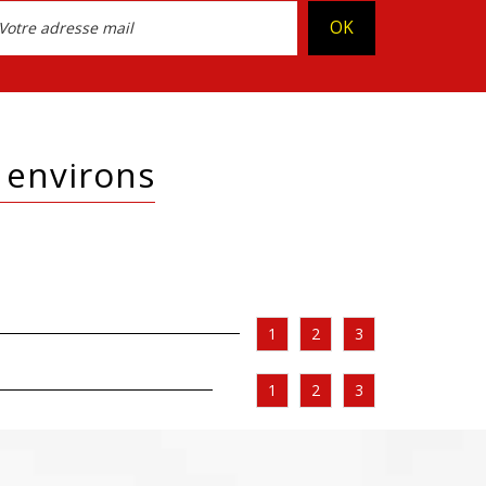
OK
t environs
1
2
3
1
2
3