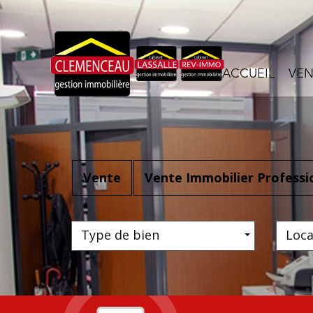
ACCUEIL
VE
Vente
Vente Immobilier Professi
Type de bien
Loca