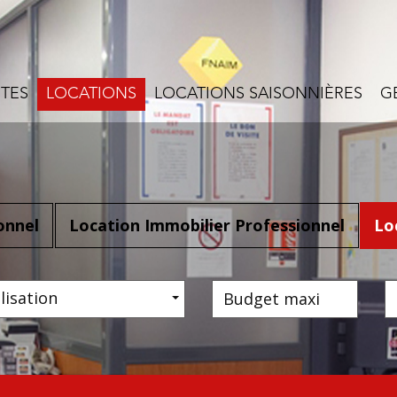
NTES
LOCATIONS
LOCATIONS SAISONNIÈRES
onnel
Location Immobilier Professionnel
Lo
lisation